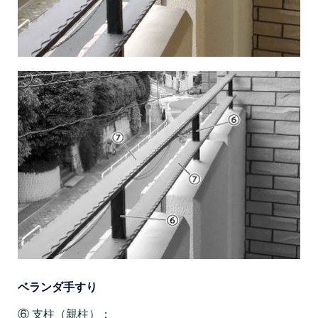
ベランダ手すり
⑥ 支柱（親柱）：