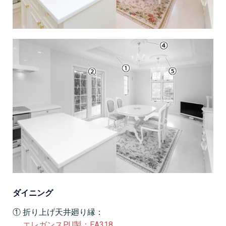
ダイニング
① 折り上げ天井廻り縁：
エレガンスPU製：EA318