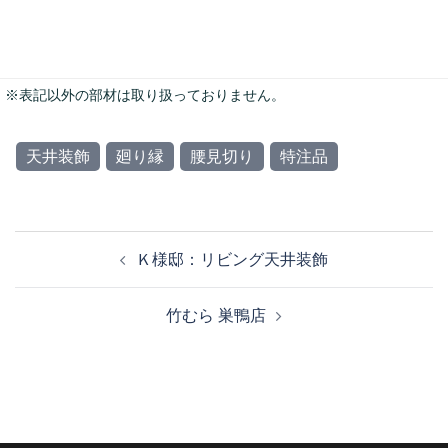
※表記以外の部材は取り扱っておりません。
天井装飾
廻り縁
腰見切り
特注品
Ｋ様邸：リビング天井装飾
竹むら 巣鴨店