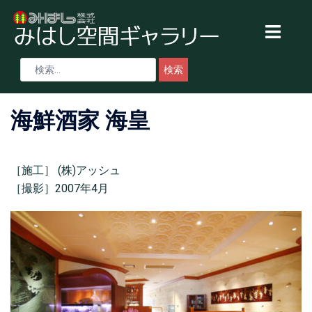
海鮮酒家 海皇
［施工］ (株)アッシュ
［撮影］2007年4月