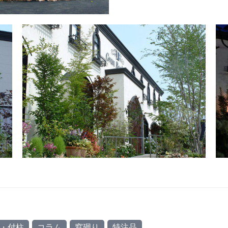
・付柱
コラム
窓廻り
特注品