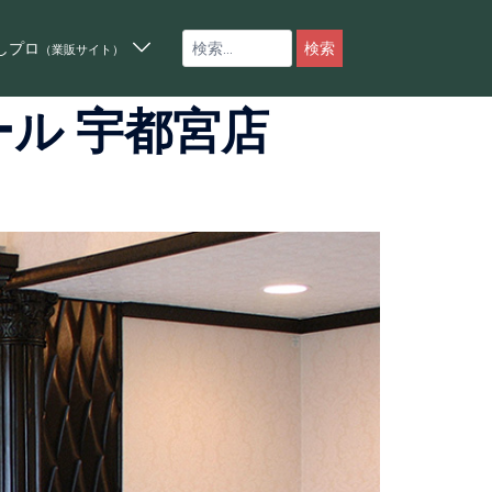
しプロ
（業販サイト）
ル 宇都宮店